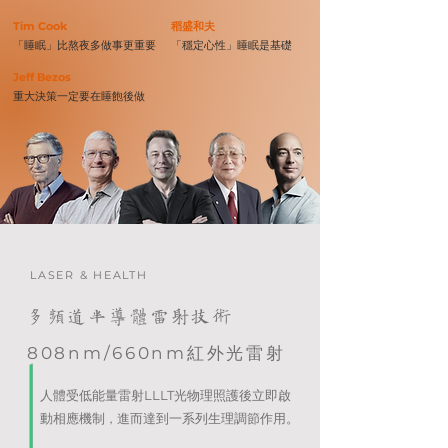
Tim Cook
稻盛和夫
「睡眠」比熬夜多做事更重要
「穩定心性」睡眠是基礎
Jeff Bezos
重大決策一定要在睡飽後做
LASER & HEALTH
多頻道半導體雷射技術
808nm/660nm紅外光雷射
人體受低能量雷射LLLT光物理照護後立即啟
動相應機制
進而達到一系列生理調節作用。
，