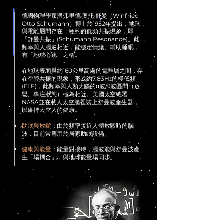
德國物理學家溫弗里德·奧托·舒曼（Winfried
Otto Schumann）博士於1952年提出，地球
與電離層間存在一種約的低頻共振現象，即
「舒曼共振」(Schumann Resonance)。此
頻率與人腦波相近，能穩定情緒、輔助睡眠，
有「地球心跳」之稱。
在地球表面與約160公里高處的電離層之間，存
在空腔共振的現象，形成約7.83Hz的極低頻
(ELF)，此頻率與人類大腦的α波/θ波區間（放
鬆、專注狀態）極為相近。美國太空總署
NASA並在載人太空艙裡裝上舒曼波產生器，
以維持太空人的健康。
助眠與放鬆
：由於頻率接近人體放鬆時的腦
波，目前常應用於居家助眠設備。
健康與能量
：能量對接時，腦波能與舒曼波產
生「場耦合」，與地球能量場同步。