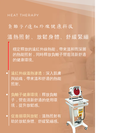
HEAT THERAPY
負離子/遠紅外線健康科技
溫熱照射、放鬆身體、舒緩緊繃
穩定釋放的遠紅外線熱能，帶來溫和而深層
的熱能照射，同時釋放負離子營造清新舒適
的健康環境。​
遠紅外線溫熱滲透
：深入肌膚
與組織，帶來溫和舒適的熱能
照射。
負離子健康環境
：釋放負離
子，營造清新舒適的使用環
境，提升放鬆感。
促進循環與放鬆
：溫熱照射有
助於放鬆身體、舒緩緊繃感。