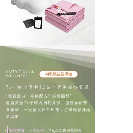
NUTRITIONAL
初乳助益及保健
WELLNESS
72小時珍貴初乳|每日營養補給首選
“優質蛋白”“零糖配方”“零膽固醇”
嚴選黃金72小時內初乳來源，濃縮自然營
養精華，一次補足日常所需，打造輕鬆補給
新習慣。
關鍵營養，一次到位
：含IgG免疫球蛋白與