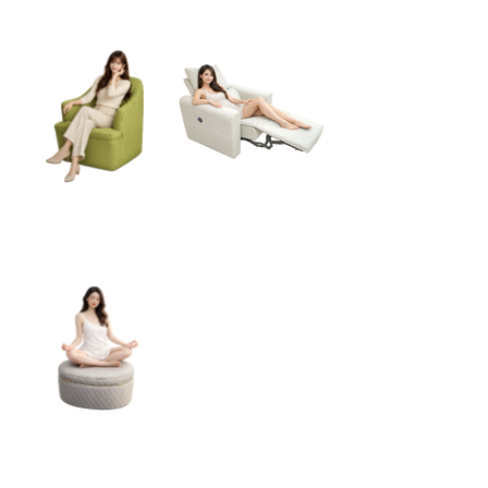
舒曼波樂活椅
舒曼波樂活電動椅
舒曼波冥想座墊