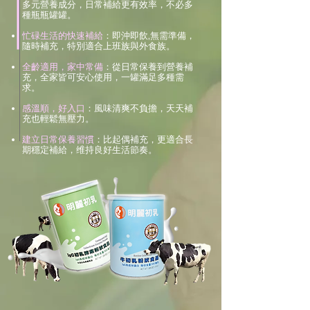
多元營養成分，日常補給更有效率，不必多
種瓶瓶罐罐。
忙碌生活的快速補給
：即沖即飲,無需準備，
隨時補充，特別適合上班族與外食族。
全齡適用，家中常備
：從日常保養到營養補
充，全家皆可安心使用，一罐滿足多種需
求。
感溫順，好入口
：風味清爽不負擔，天天補
充也輕鬆無壓力。
建立日常保養習慣
：比起偶補充，更適合長
期穩定補給，维持良好生活節奏。