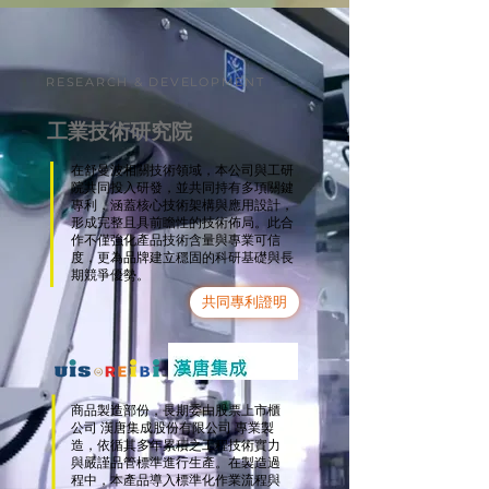
RESEARCH & DEVELOPMENT
工業技術研究院
在舒曼波相關技術領域，本公司與工研
院共同投入研發，並共同持有多項關鍵
專利，涵蓋核心技術架構與應用設計，
形成完整且具前瞻性的技術佈局。此合
作不僅強化產品技術含量與專業可信
度，更為品牌建立穩固的科研基礎與長
期競爭優勢。
共同專利證明
商品製造部份，長期委由股票上市櫃
公司 漢唐集成股份有限公司 專業製
造，依循其多年累積之工程技術實力
與嚴謹品管標準進行生產。在製造過
程中，本產品導入標準化作業流程與