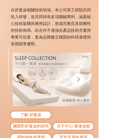
在舒曼波相關技術領域，本公司與工研院共同
投入研發，並共同持有多項關鍵專利，涵蓋核
心技術架構與應用設計，形成完整且具前瞻性
的技術佈局。此合作不僅強化產品技術含量與
專業可信度，更為品牌建立穩固的科研基礎與
長期競爭優勢。
了解 舒曼波
國際對舒曼波的研究
月子中心/產後放鬆
運動後恢復應用
冥想及靈性應用