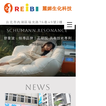
麗媚生化科技
台北市內湖區瑞光路76巷49號2樓
周一至五 9:00~18:00
02-27918580
SCHUMANN RESONANCE
舒曼波．領導品牌｜工研院 共有技術專利
14、20、26、7.83Hz
、33、39、45
NEWS